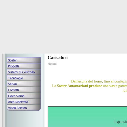
Caricatori
Prodotti
Dall'uscita del forno, fino al confez
La
Soster Automazioni
produce
una vasta gam
di
I griss